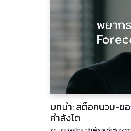
บทนำ: สต็อกบวม-ของ
กำลังโต
คุณเคยเจอปัญหาสินค้าขายดีแต่ของขาด