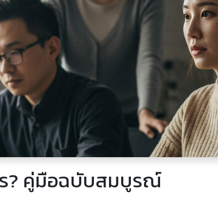
ร? คู่มือฉบับสมบูรณ์