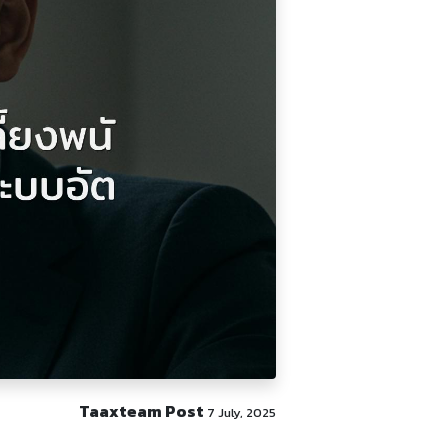
Taaxteam Post
7 July, 2025