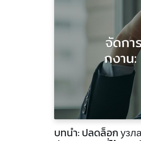
บทนำ: ปลดล็อก узла 