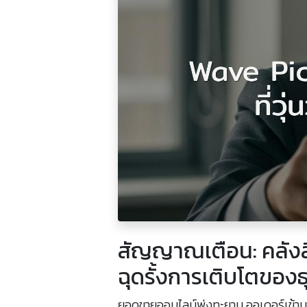
สัญญาณเตือน: คลังสิ
ฉุดรั้งการเติบโตของธุ
ยอดขายออนไลน์พุ่งทะยาน ออเดอร์เข้า